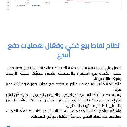
نظام نقاط بيع ذكي وفعّال لعمليات دفع
أسرع
احصل علي تجربة دفع سلسة مع نظام Point of Sale (POS) من ERPNext.
بفضل تكامله مع المخزون والمحاسبة، يضمن تحديثات لحظية للأرصدة
وتتبعًا ماليًا دقيقًا.
عالج المعاملات بسرعة عبر متاجر متعددة مع فواتير فورية وخيارات دفع
مرنة.
يتيح ERPNext أيضًا التسعير الديناميكي والعروض الترويجية، ما يمكّن التجّار
من إعداد خصومات بالجملة، وعروض موسمية، و تعديلات تلقائية للأسعار
بناءً على الطلب ومستويات المخزون.
ويُشجّع برنامج الولاء المدمج على تكرار الشراء من خلال مكافأة العملاء
بسلاسة عند نقطة الدفع، بما يعزّز التفاعل ويرفع المبيعات.