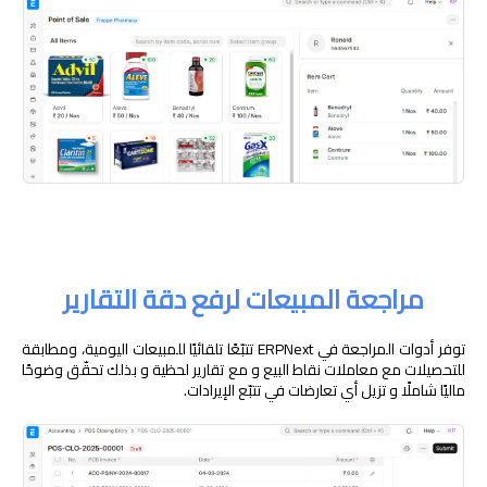
مراجعة المبيعات لرفع دقة التقارير
توفر أدوات المراجعة في ERPNext تتبّعًا تلقائيًا للمبيعات اليومية، ومطابقة
للتحصيلات مع معاملات نقاط البيع و مع تقارير لحظية و بذلك تحقّق وضوحًا
ماليًا شاملًا و تزيل أي تعارضات في تتبّع الإيرادات.