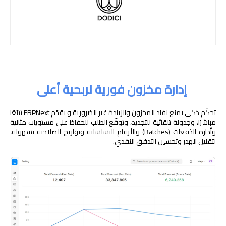
إدارة مخزون فورية لربحية أعلى
تحكّم ذكي يمنع نفاد المخزون والزيادة غير الضرورية و يقدّم ERPNext تتبّعًا
مباشرًا، وجدولة تلقائية للتجديد، وتوقّع الطلب للحفاظ على مستويات مثالية
وأدارة الدُفعات (Batches) والأرقام التسلسلية وتواريخ الصلاحية بسهولة،
لتقليل الهدر وتحسين التدفق النقدي.