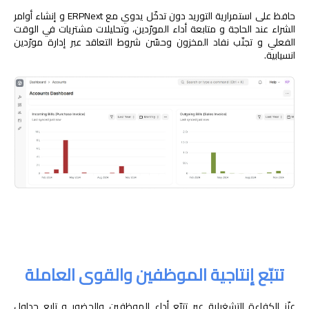
حافظ على استمرارية التوريد دون تدخّل يدوي مع ERPNext و إنشاء أوامر
الشراء عند الحاجة و متابعة أداء المورّدين، وتحليلات مشتريات في الوقت
الفعلي و تجنّب نفاد المخزون وحسّن شروط التعاقد عبر إدارة مورّدين
انسيابية.
تتبّع إنتاجية الموظفين والقوى العاملة
عزّز الكفاءة التشغيلية عبر تتبّع أداء الموظفين والحضور و تابع جداول