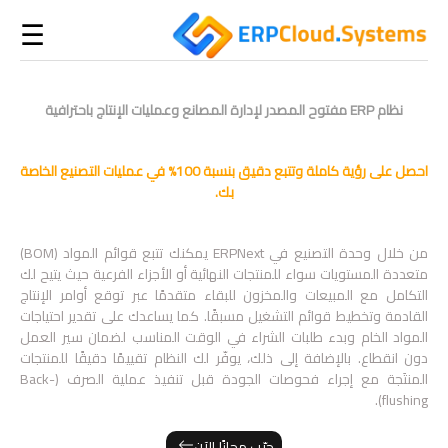
☰
نظام ERP مفتوح المصدر لإدارة المصانع وعمليات الإنتاج باحترافية
احصل على رؤية كاملة وتتبع دقيق بنسبة 100% في عمليات التصنيع الخاصة
بك.
من خلال وحدة التصنيع في ERPNext يمكنك تتبع قوائم المواد (BOM)
متعددة المستويات سواء للمنتجات النهائية أو الأجزاء الفرعية حيث يتيح لك
التكامل مع المبيعات والمخزون للبقاء متقدمًا عبر توقع أوامر الإنتاج
القادمة وتخطيط قوائم التشغيل مسبقًا. كما يساعدك على تقدير احتياجات
المواد الخام وبدء طلبات الشراء في الوقت المناسب لضمان سير العمل
دون انقطاع. بالإضافة إلى ذلك، يوفّر لك النظام تقييمًا دقيقًا للمنتجات
المنتَجة مع إجراء فحوصات الجودة قبل تنفيذ عملية الصرف (Back-
flushing).
جرّب مجانًا الآن