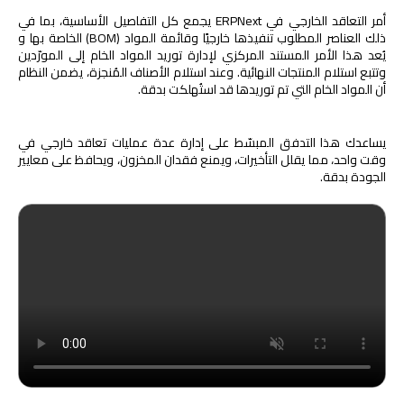
أمر التعاقد الخارجي في ERPNext يجمع كل التفاصيل الأساسية، بما في
ذلك العناصر المطلوب تنفيذها خارجيًا وقائمة المواد (BOM) الخاصة بها و
يُعد هذا الأمر المستند المركزي لإدارة توريد المواد الخام إلى المورّدين
وتتبع استلام المنتجات النهائية. وعند استلام الأصناف المُنجزة، يضمن النظام
أن المواد الخام التي تم توريدها قد استُهلكت بدقة.
يساعدك هذا التدفق المبسّط على إدارة عدة عمليات تعاقد خارجي في
وقت واحد، مما يقلل التأخيرات، ويمنع فقدان المخزون، ويحافظ على معايير
الجودة بدقة.