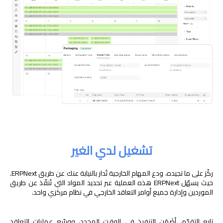
تشغيل لدي الغير
ركّز على ما تجيده، ودع المهام الخارجية تُدار بالنيابة عنك عن طريق ERPNext.
حيث يسهّل ERPNext هذه العملية عبر تحديد المواد التي تُنفّذ عن طريق
الموردين وإدارة جميع أوامر التعاقد الخارجي في نظام مركزي واحد.
تابع التقدّم، أضَمَن التنفيذ في الوقت المحدد، ووسّع عمليات التعاقد