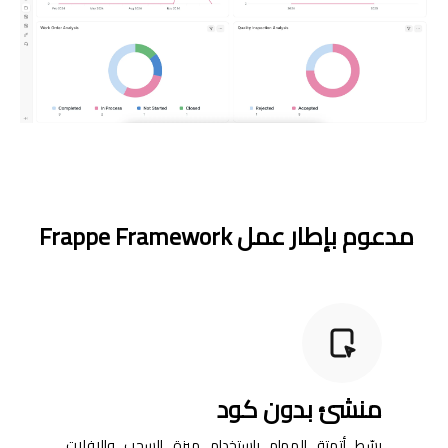
مدعوم بإطار عمل Frappe Framework
منشئ بدون كود
بسّط أتمتة المهام باستخدام ميزة السحب والإفلات