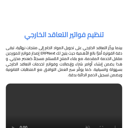
تنظيم فواتير التعاقد الخارجي
بينما يركّز التعاقد الخارجي على تحويل المواد الخام إلى منتجات نهائية، تبقى
دقة الفوترة أمرًا بالغ الأهمية حيث يتيح لك ERPNext إصدار فواتير للموردين
مقابل الخدمة المقدمة، مع بقاء المنتج المُستلم مسجلاً كعنصر مخزني. و
هذا يضمن إنشاء أوامر شراء وإيصالات وفواتير لخدمات التعاقد الخارجي
بسهولة وانسيابية. كما يوفّر سير العمل التوافق مع المتطلبات القانونية
ويضمن تسجيل الذمم الدائنة بدقة.