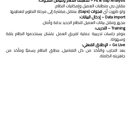
Fit & Gap Analysis – مطابقة النظام وقياس الفجوات:
بنقارن بين متطلبات العميل وإمكانيات النظام.
ولو ظهرت أي
فجوات (Gaps)
، بننتقل مباشرة إلى مرحلة التطوير لتغطيتها.
Data import – إدخال البيانات:
بنجهز وننقل بيانات العميل للنظام الجديد بدقة وأمان.
Training – التدريب:
بنوفر جلسات تدريبية عملية لفريق العمل علشان يستخدموا النظام بثقة
وسهولة.
Go Live – الإطلاق الفعلي:
بعد التجارب والتأكد من كل التفاصيل، بنطلق النظام رسميًا ونتأكد من
جاهزيته الكاملة.