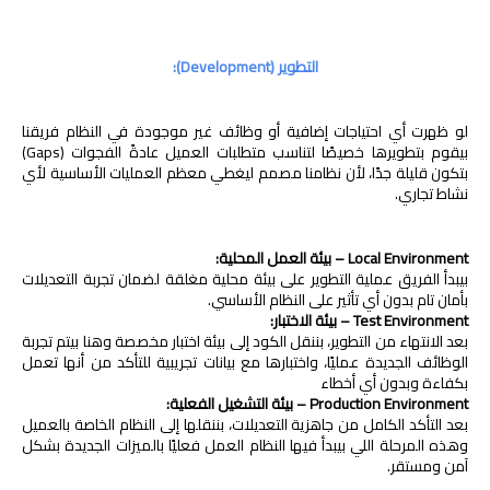
التطوير (Development):
لو ظهرت أي احتياجات إضافية أو وظائف غير موجودة في النظام فريقنا
بيقوم بتطويرها خصيصًا لتناسب متطلبات العميل عادةً الفجوات (Gaps)
بتكون قليلة جدًا، لأن نظامنا مصمم ليغطي معظم العمليات الأساسية لأي
نشاط تجاري.
Local Environment – بيئة العمل المحلية:
بيبدأ الفريق عملية التطوير على بيئة محلية مغلقة لضمان تجربة التعديلات
بأمان تام بدون أي تأثير على النظام الأساسي.
Test Environment – بيئة الاختبار:
بعد الانتهاء من التطوير، بننقل الكود إلى بيئة اختبار مخصصة وهنا بيتم تجربة
الوظائف الجديدة عمليًا، واختبارها مع بيانات تجريبية للتأكد من أنها تعمل
بكفاءة وبدون أي أخطاء
Production Environment – بيئة التشغيل الفعلية:
بعد التأكد الكامل من جاهزية التعديلات، بننقلها إلى النظام الخاصة بالعميل
وهذه المرحلة اللي بيبدأ فيها النظام العمل فعليًا بالميزات الجديدة بشكل
آمن ومستقر.