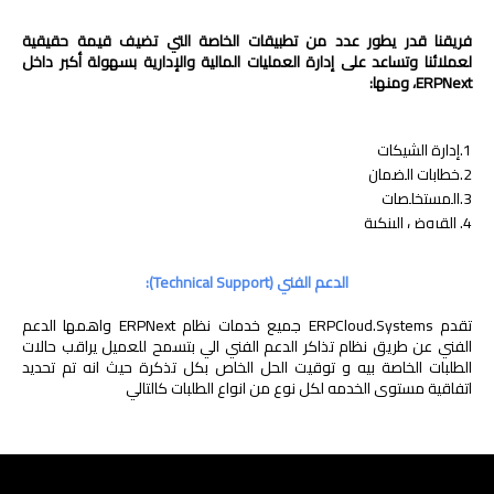
فريقنا قدر يطور عدد من تطبيقات الخاصة التي تضيف قيمة حقيقية
لعملائنا وتساعد على إدارة العمليات المالية والإدارية بسهولة أكبر داخل
ERPNext، ومنها:
1.إدارة الشيكات
2.خطابات الضمان
3.المستخلصات
4. القروض البنكية
5. الإيجارات
الدعم الفني (Technical Support):
وغيرها من التطبيقات المخصصة التي تلبي احتياجات مختلفة في قطاعات
متعددة.
تقدم ERPCloud.Systems جميع خدمات نظام ERPNext واهمها الدعم
الفني عن طريق نظام تذاكر الدعم الفني الي بتسمح للعميل يراقب حالات
الطلبات الخاصة بيه و توقيت الحل الخاص بكل تذكرة حيث انه تم تحديد
اتفاقية مستوى الخدمه لكل نوع من انواع الطلبات كالتالي