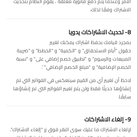
الأمر وعندما يتم دفع فاتورة معلقة ، يقوم النظام بتحديث
الاشتراك وفقًا لذلك.
8- تحديث الاشتراكات يدويا
بمجرد قيامك بحفظ اشتراك يمكنك تغيير
حقول "أيام الاستحقاق" و "الكمية" و "الخطط" و "ضريبة
المبيعات والرسوم" و "تطبيق خصم إضافي على" و "نسبة
الخصم الإضافية" و "مبلغ الخصم الإضافي" '.
لاحظ أن تغيير أي من القيم سينعكس في الفواتير التي تم
إنشاؤها حديثًا فقط ولن يتم تغيير الفواتير التي تم إنشاؤها
سابقًا.
9- إلغاء الاشتراكات
لإلغاء الاشتراك ما عليك سوى النقر فوق زر "إلغاء الاشتراك".