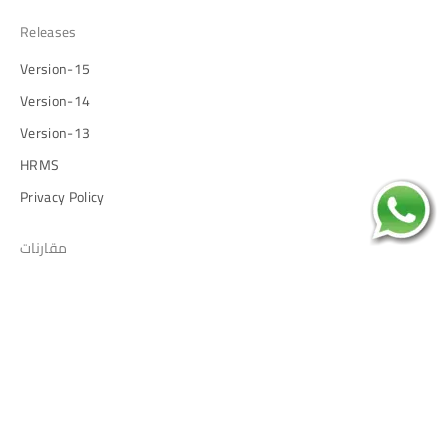
Releases
Version-15
Version-14
Version-13
HRMS
Privacy Policy
مقارنات
vs. Sap
vs. QuickBooks
vs. Salesforce
vs. Zoho One
vs. Netsuite
vs. Odoo