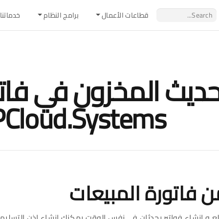
قطاعات اﻷعمال
برامج النظام
خدماتنا
تحديث المخزون في فاتو
Cloud.Systems
ن فاتورة المبيعات
ع و إنشاء فواتير يحدثان في نفس الوقت يمكنك إنشاء اذن التسليم 