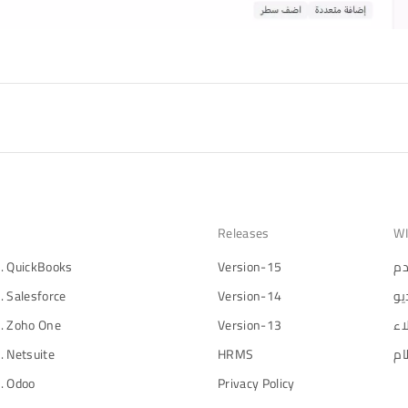
Releases
WI
دم
Version-15
. QuickBooks
يو
Version-14
. Salesforce
اء
Version-13
. Zoho One
ام
HRMS
. Netsuite
. Odoo
Privacy Policy