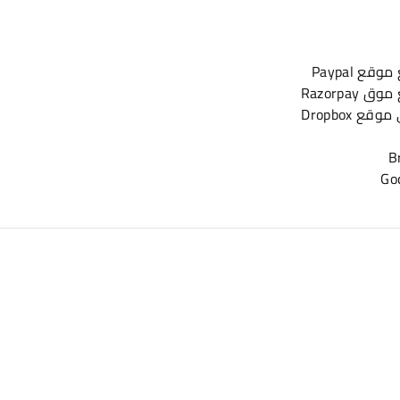
ع Paypal
Razorpay
ع Dropbox