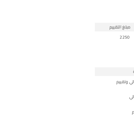
مبلغ التقييم
2250
لي وتقييم
لي
م