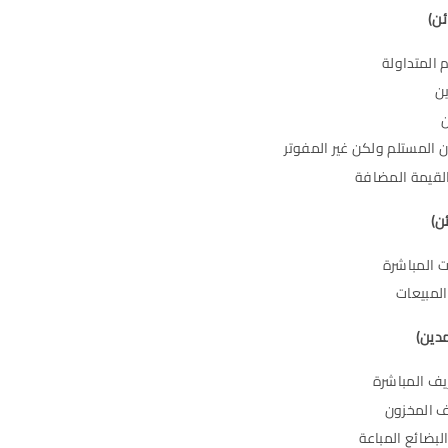
ئن)
 المتداولة
ين
ن
 المستلم ولكن غير المفوتر
القيمة المضافة
ئن)
ات المباشرة
لمبيعات
دين)
يف المباشرة
 المخزون
لبضائع المباعة