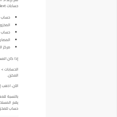
حسابات ERPNext الجديدة.
حساب ا
المخزون
حساب ت
المصار
مركز ال
إذا كان الم
الحسابات > 
المخزن.
الآن، اذهب إ
بالنسبة للمع
يقم المستخد
حساب للمخزن 