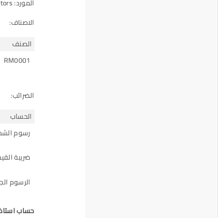
المورد: Arcu Vel Quam Fabricators
الاصناف:
الصنف
RM0001
الضرائب:
الحساب
رسوم الشح
ضريبة القيمة
الرسوم الج
حساب استاذ 