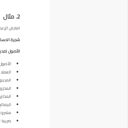
2. مثال
افترض الإعدا
شجرة الحساب
الأصول (مدي
الأصول 
العملاء
المدينو
المخزو
المخازن
البضائع
مشروعا
ضريبة 