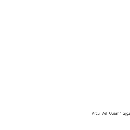
افترض أنك قد قمت بشراء 10 قطع من الصنف "RM0001" بسعر 200 دولار من المورد "Arcu Vel Quam