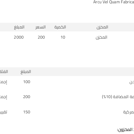
المخزن
الكمية
السعر
المبلغ
المخزن
10
200
2000
المبلغ
الفئة
ن
100
إجما
 المضافة (10%)
200
إجما
مركية
150
تقيي
المخزون: