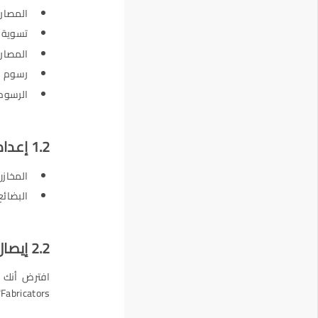
المصار
تسوية 
المصاري
رسوم ا
الرسوم
1.2 إعداد حسابات المخزون
المخازن
البضائع
2.2 إيصال الشراء
Fabricators". وفيما يلي تفاصيل إيصال الشراء: