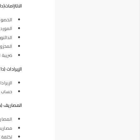
الالتزامات(دا
الخصوم
المورد
الدائنو
المخزون
ضريبة 
الإيرادات (دا
الإيراد
حساب ا
المصاريف (م
المصار
مصاريف
تكلفة ا