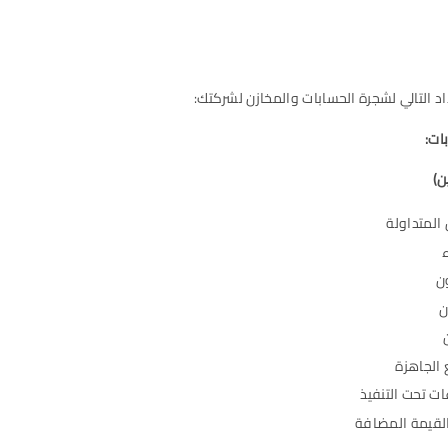
د التالي لشجرة الحسابات والمخازن لشركتك:
ات:
ن)
المتداولة
ن
ن
 الجاهزة
ت تحت التنفيذ
القيمة المضافة