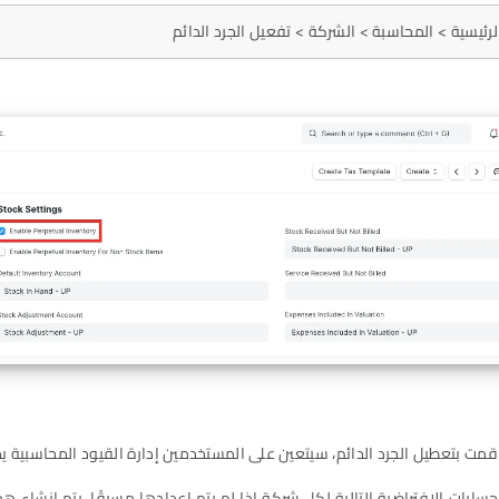
رئيسية > المحاسبة > الشركة > تفعيل الجرد الدائم
قمت بتعطيل الجرد الدائم، سيتعين على المستخدمين إدارة القيود المحاسبية يدو
حسابات الافتراضية التالية لكل شركة إذا لم يتم إعدادها مسبقًا. يتم إنشاء هذه