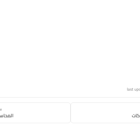
last up
ge
اكات
المحاسب