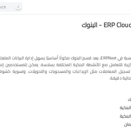
rch
/
ERP  - البنوك
في وحدة المحاسبة في ERPNext، يعد قسم البنوك مكونًا أساسيًا يسهل إدارة البيانات
ية للتعامل مع الأنشطة البنكية المختلفة بسلاسة. يمكن للمستخدمين إنش
تسجيل المعاملات مثل الإيداعات والمسحوبات والتحويلات، وتسوية كشوف 
لية دقيقة.
ك
لبنكية
لبنكية
مان