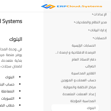
المقدمة
الإعدادات
Cloud Systems
مدير النظام والصلاحيات
إدارة البيانات
البنوك
الحسابات
الحسابات الرئيسية
الارصدة الافتتاحية و ارصدة الاقفال
يوفر منصة مركز
دفتر الاستاذ العام
بنكية متعددة، 
لضمان سجلات ما
الضرائب
التقارير المحاسبية
البنوك
حساب العملاء و الموردين
حساب البن
مراكز التكلفة والموازنة
المعاملة ا
إعداد العملات المتعددة
التسويات ا
المحاسبة المؤجلة
خطاب الض
البنوك