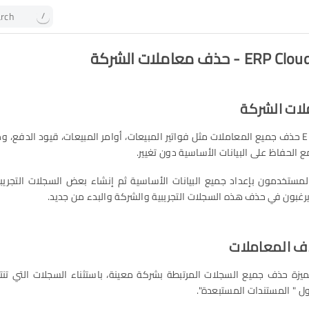
rch
/
 حذف معاملات الشركة
ات الشركة
يتيح لك ERPNext حذف جميع المعاملات مثل فواتير المبيعات، أوامر المبيعات، قيود الدفع،
 الحفاظ على البيانات الأساسية دون تغيير.
المستخدمون بإعداد جميع البيانات الأساسية ثم إنشاء بعض السجلات التجريبية
رغبون في حذف هذه السجلات التجريبية والشركة والبدء من جديد.
ميزة حذف جميع السجلات المرتبطة بشركة معينة، باستثناء السجلات التي تن
ل " المستندات المستبعدة".