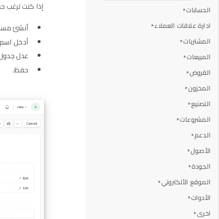
إذا كنت ترغب ح
الحسابات
ادارة علاقات العملاء
أنشئ مستن
المشتريات
أدخل اسم 
عدل جدول "
المبيعات
حفظ.
القروض
المخزون
التصنيع
المشروعات
الدعم
الأصول
الجودة
الموقع الألكتروني
الأدوات
اخرى