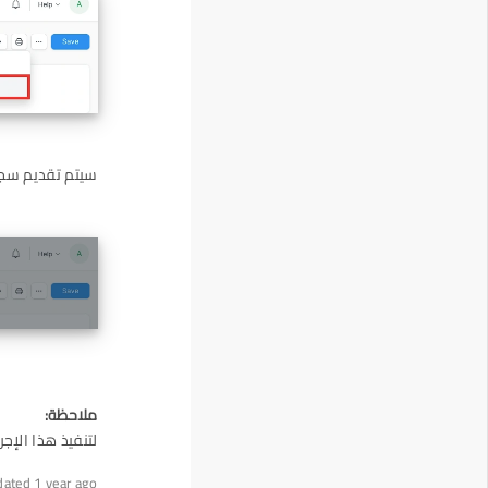
سيتم تقديم سج
ملاحظة:
لتنفيذ هذا الإج
dated 1 year ago