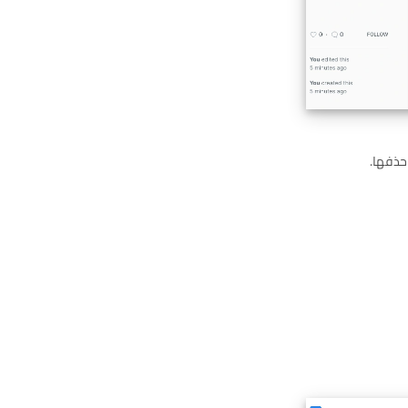
حذفها.