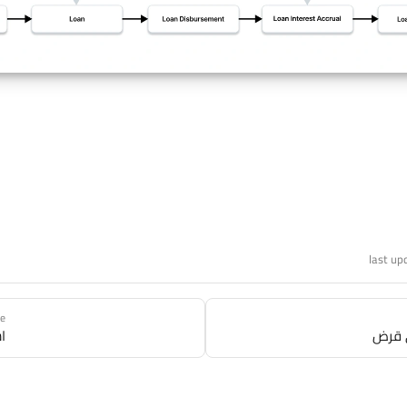
last up
ge
ي قرض
ا