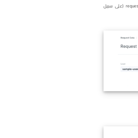
للبدء في تنزيل البيانات، يجب على المستخدم تسجيل الدخول وزيارة [host-name]/request-data (على سبيل