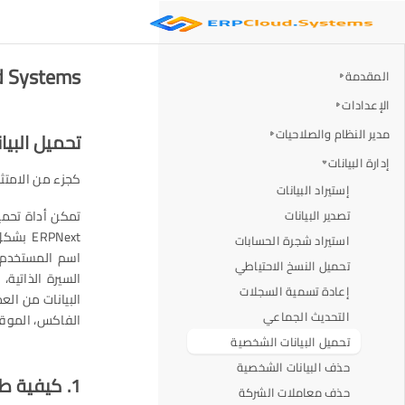
ERP Cloud Systems - ت
المقدمة
الإعدادات
مدير النظام والصلاحيات
تحميل البي
إدارة البيانات
كجزء من الامتثال للائحة حما
إستيراد البيانات
تمكن أداة تحميل
تصدير البيانات
RPNext
استيراد شجرة الحسابات
اسم المستخدم، 
تحميل النسخ الاحتياطي
السيرة الذاتية،
إعادة تسمية السجلات
البيانات من الع
التحديث الجماعي
الفاكس، الموقع
تحميل البيانات الشخصية
حذف البيانات الشخصية
1. كيفية طلب تحميل بيانات المستخدم
حذف معاملات الشركة