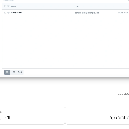
last up
ge
ت الشخصية
التحدي