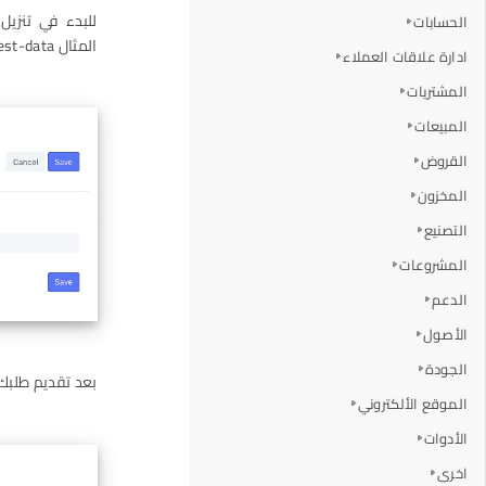
الحسابات
المثال erpcloud.systems/request-data) في حقل عنوان URL.
ادارة علاقات العملاء
المشتريات
المبيعات
القروض
المخزون
التصنيع
المشروعات
الدعم
الأصول
الجودة
بعد تقديم طلبك،
الموقع الألكتروني
الأدوات
اخرى