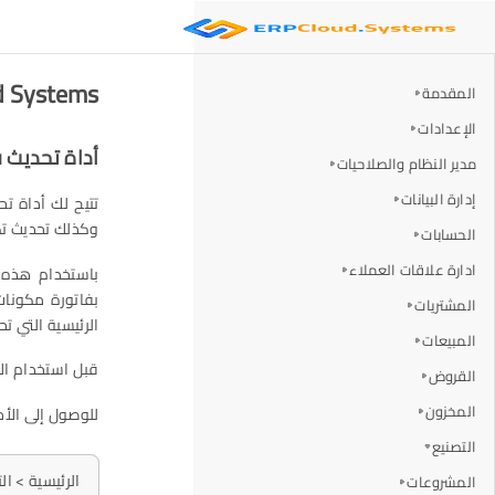
ERP Cloud Systems - أد
المقدمة
الإعدادات
أداة تحديث 
مدير النظام والصلاحيات
إدارة البيانات
وكذلك تحديث تكا
الحسابات
ادارة علاقات العملاء
المشتريات
الرئيسية التي ت
المبيعات
قبل استخدام الأ
القروض
المخزون
للوصول إلى الأدا
التصنيع
الرئيسية > ا
المشروعات