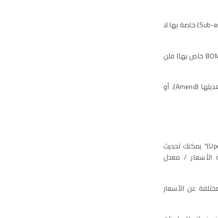
العناصر المفصّلة (Exploded Items) التي لا تحتوي على فاتورة مكونات فرعية (Sub-assembly BOM) خاصة بها لا
على سبيل المثال، إذا كان الشاشة (Monitor) لا تُعتبر مكونًا فرعيًا منفصلًا (أي لا تحتوي على BOM خاص بها) فلن
في هذه الحالة، لتحديث العناصر المفصّلة، يجب إلغاء قائمة المكونات الحالية (Cancel) ثم تعديلها (Amend)، أو
من خلال الضغط على زر "تحديث الأسعار في جميع الفواتير (Update Latest Price in All BOMs)" يمكنك تحديث
ة الأسعار / معدل
ختلفة عن الأسعار