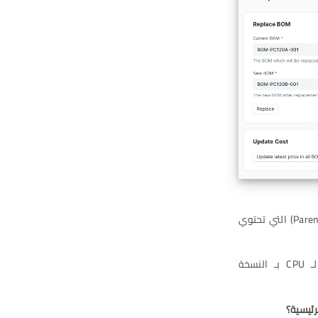
لتحديث قائمة المكونات الجديدة (New BOM) في جميع فواتير المكونات الرئيسية (Parent BOMs) التي تحتوي
عند الضغط على هذا الزر، يقوم النظام باستبدال قائمة المكونات القديمة الخاصة بالـ CPU بـ النسخة
رئيسية؟