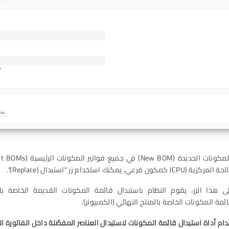
ي، يمكنك استخدام زر "استبدال (Replace)".
ئمة المكونات الخاصة بالمنتج النهائي (الكمبيوتر).
 أداة استبدال قائمة المكونات لاستبدال العناصر المفصّلة داخل الفاتورة ال