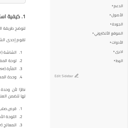
الدعم
الأصول
1. كيفية استخدام أداة تحديث قائمة المكونات (How to Use the BOM Update Tool)
الجودة
لنوضح طريقة الا
الموقع الألكتروني
تقوم إحدى الشرك
الأدوات
اخرى
الشاشة (Monitor)
لوحة المفاتيح (d
الربط
الفأرة (Mouse)
Edit Sidebar
وحدة المعال
لها تتضمن العناص
قرص صلب بسعة 250 جيجابايت 
اللوحة الأم (herBoard
المعالج (Processor)