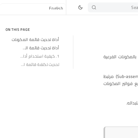
Sea
ON THIS PAGE
أداة تحديث قائمة المكونات
أداة تحديث قائمة المكونات
1. كيفية استخدام أداة تحديث قائمة المكونات (How to Use the BOM Update Tool)
ة المكونات الخاصة بالمكونات الفرعية
تحديث تكلفة قائمة المكونات
باستخدام هذه الأداة، يمكنك استبدال قائمة المكونات الحالية لمكون فرعي (Sub-assembly BOM) مرتبط
دة في جميع فواتير المكونات
بداله.