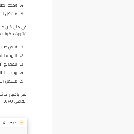
وحدة الطاقة (
مشغل الأقراص (r
فاتورة مكونات جديدة (New BOM) تحتوي على الت
قرص صلب بسعة 950 جيجابايت 
اللوحة الأم (herBoard
المعالج (Processor)
وحدة الطاقة (
مشغل الأقراص (r
الفرعي CPU.