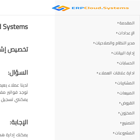
المقدمة
ERP Cloud Systems - ت
الإعدادات
مدير النظام والصلاحيات
تخصيص إشع
إدارة البيانات
الحسابات
السؤال:
ادارة علاقات العملاء
المشتريات
لدينا عملاء يعي
توجد فواتير مف
المبيعات
يمكنني تسجيل هذ
القروض
المخزون
الإجابة:
التصنيع
المشروعات
يمكنك إدارة هذا 