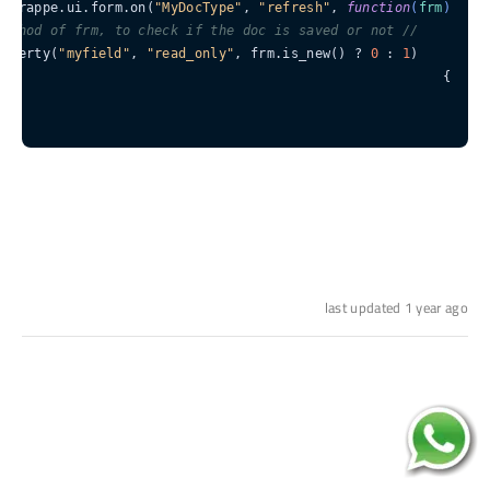
frappe.ui.form.on(
"MyDocType"
, 
"refresh"
, 
function
(
frm
) 
// use the is_new method of frm, to check if the doc is saved or not
"myfield"
, 
"read_only"
, frm.is_new() ? 
0
 : 
1
    frm.set_df_property(
last updated 1 year ago