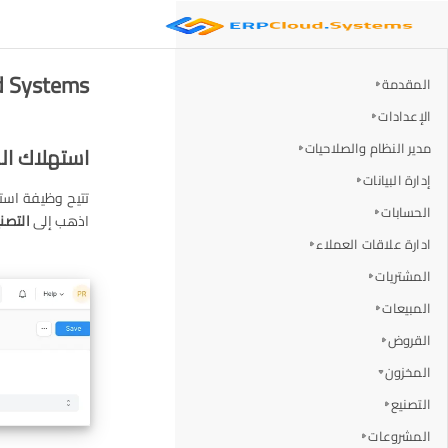
ERP Cloud Systems - استهل
المقدمة
الإعدادات
مدير النظام والصلاحيات
استهلاك ال
إدارة البيانات
تتيح وظيفة است
الحسابات
اذهب إلى
التصني
ادارة علاقات العملاء
المشتريات
المبيعات
القروض
المخزون
التصنيع
المشروعات