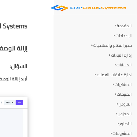
ERP Cloud Systems - إزال
المقدمة
الإعدادات
مدير النظام والصلاحيات
إزالة الوص
إدارة البيانات
الحسابات
السؤال:
ادارة علاقات العملاء
أريد إزالة الو
المشتريات
المبيعات
القروض
المخزون
التصنيع
المشروعات