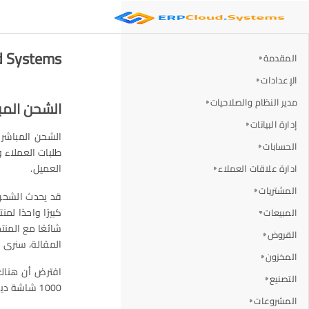
ERP Cloud Systems
المقدمة
الإعدادات
مدير النظام والصلاحيات
الشحن المب
إدارة البيانات
الشحن المباشر 
الحسابات
طلبات العملاء و
العميل.
ادارة علاقات العملاء
المشتريات
قد يحدث الشحن ا
كبيرًا واحدًا ل
المبيعات
شائعًا مع المن
القروض
المقالة، سنرى كيف يوفر ERPNext ت
المخزون
التصنيع
1000 شاشة ديل 24 بوصة.
المشروعات