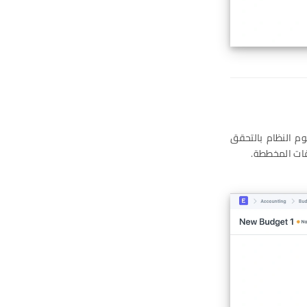
م النظام بالتحقق
فقات المخططة.