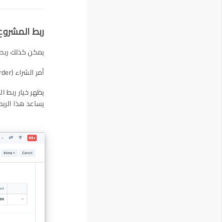
ربط المشروع 
يمكن كذلك ربط 
أمر الشراء (Purchase Order)، إشعار الاستلام (Purchase Receipt)، وفاتورة الشراء (Purchase Invoice).
يظهر خيار ربط المشروع في جدول العناصر (
يساعد هذا الرب