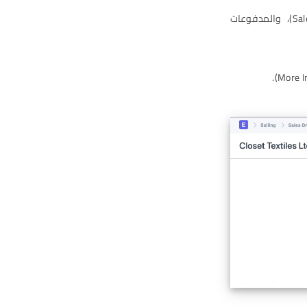
أمر البيع (Sales Order)، إشعار التسليم (Delivery Note)، فاتورة المبيعات (Sales Invoice)، والمدفوعات