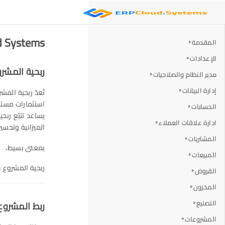
ERP Cloud Systems
المقدمة
الإعدادات
ربحية المشر
مدير النظام والصلاحيات
إدارة البيانات
تُعدّ ربحية ال
استثمارات مستم
الحسابات
يساعد تتبّع ربح
ادارة علاقات العملاء
الميزانية وتحسي
المشتريات
بمعنى بسيط،
المبيعات
ربحية المشروع =
القروض
المخزون
التصنيع
ربط المشروع 
المشروعات