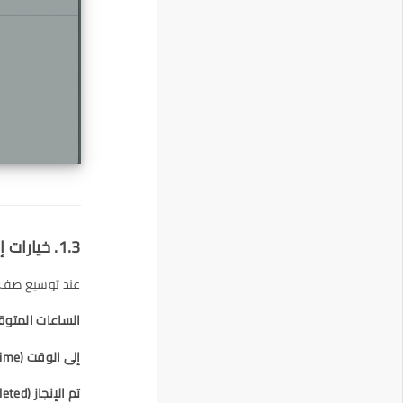
1.3. خيارات إضافية عند إنشاء الجدول الزمني
عند توسيع صف ال
الساعات المتو
إلى الوقت
(To Time):
تم الإنجاز
(Completed):