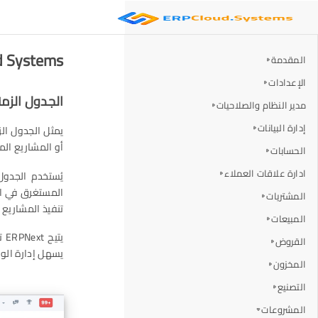
ERP Cloud Systems
المقدمة
الإعدادات
الجدول الزم
مدير النظام والصلاحيات
إدارة البيانات
أو المشاريع الم
الحسابات
ادارة علاقات العملاء
يُستخدم الجدول
المستغرق في ال
المشتريات
تنفيذ المشاريع 
المبيعات
يت
القروض
يسهل إدارة الوق
المخزون
التصنيع
المشروعات