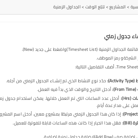
ية > المشاريع > تتبّع الوقت > الجداول الزمنية
ول الزمنية (Timesheet List)واضغط على جديد (New).
الشركةو رمز الموظف.
ط
(Activity Type):
حدّد نوع النشاط الذي تم إنشـاء الجدول الزمني من أجله.
(From Time):
أدخل التاريخ والوقت الذي بدأ فيه العمل.
عات
(Hrs):
أدخل عدد الساعات التي تم العمل خلالها. يمكن استخدام جدول زمني
ل على مدار عدة أيام.
إذا كان هذا الجدول الزمني مرتبطًا بمشروع معين، أدخل اسم المشروع
ترة
(Bill):
فعّل هذا الخيار إذا كانت هذه الساعات قابلة للفوترة للعميل.
Add )لإضافة جداول زمنية إضافية.