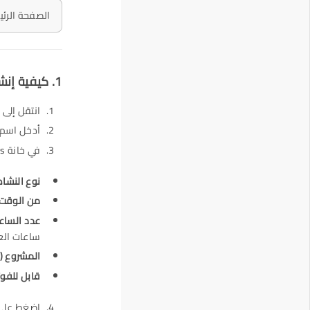
الصفحة الرئيس
1. كيفية إنشاء جدول زمني
انتقل إلى قائمة الجدا
أدخل اسم 
في خانة Time Sheets، أضف التفاصيل التالية:
نوع النشا
من الوقت
عدد السا
ساعات العم
المشروع
(Project):
قابل للفو
اضغط على إضافة صف (Row