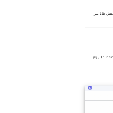
عمل بناءً على
ات، اختر الجدول الزمني (Timesheet)ضمن قسم النشاط (Activity) اضغط على رمز