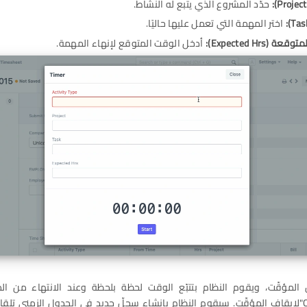
حدّد المشروع الذي يتبع له النشاط.
اختر المهمة التي تعمل عليها حاليًا.
لمتوقعة
(Expected Hrs):
أدخل الوقت المتوقع لإنهاء المهمة.
 المؤقّت، ويقوم النظام بتتبّع الوقت لحظة بلحظة وعند الانتهاء من ا
"Complete"لإيقاف المؤقّت. سيقوم النظام بإنشاء سجلّ جديد في الجدول الزمني تلقائي