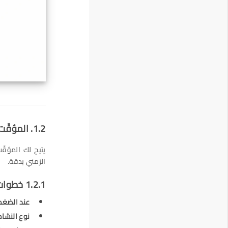
1.2. المؤقّت في الجداول الزمنية
يتيح لك المؤق
الزمني بدقة.
1.2.1 خطوات بدء المؤقّت:
عند الضغط على "r
نوع النشا