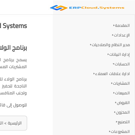
ERP Cloud Systems
المقدمة
الإعدادات
مدير النظام والصلاحيات
برنامج الولا
إدارة البيانات
يسمح برنامج ا
الحسابات
المشتريات المست
ادارة علاقات العملاء
برنامج الولاء 
المشتريات
الناجحة لتحفيز
وتجنب المنافسي
المبيعات
القروض
للوصول إلى قائم
المخزون
التصنيع
الرئيسية > ال
المشروعات