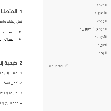
الدعم
1. المتطلبات الأساسية
الأصول
الجودة
قبل إنشاء واستخد
الموقع الألكتروني
العملاء
الأدوات
الفواتير ال
اخرى
الربط
2. كيفية إنشاء برنامج ولاء
Edit Sidebar
1. اذهب إلى قائمة برنامج الولاء واضغط على "جديد".
2. أدخل اسمًا لبرنامج الولاء.
3. اختر ما إذا كان البرنامج ذو مستوى واحد أو متعدد المستويات (ذهبي، فضي، إلخ).
4. حدد تاريخ بداية ونهاية البرنامج.