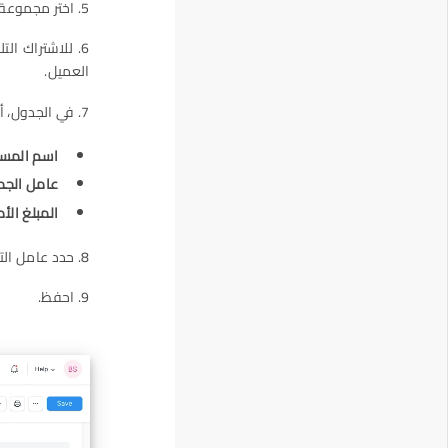
5. اختر مجموعة العملاء والإقليم الذي ينطبق عليه البرنامج، الافتراضي هو الكل.
6. للاشتراك ال
العميل.
7. في الجدول، أدخل:
اسم المس
عامل الجم
المبلغ الأد
8. حدد عامل التحويل، على سبيل المثال: 10 دولار = 1 نقطة.
9. احفظ.