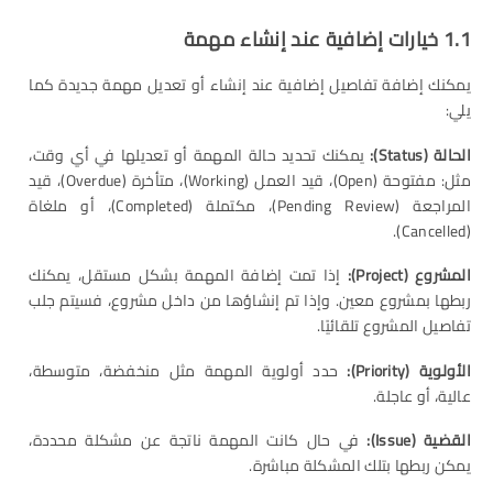
1.1 خيارات إضافية عند إنشاء مهمة
يمكنك إضافة تفاصيل إضافية عند إنشاء أو تعديل مهمة جديدة كما
يلي:
الحالة
(Status):
يمكنك تحديد حالة المهمة أو تعديلها في أي وقت،
مثل: مفتوحة (Open)، قيد العمل (Working)، متأخرة (Overdue)، قيد
المراجعة (Pending Review)، مكتملة (Completed)، أو ملغاة
(Cancelled).
المشروع
(Project):
إذا تمت إضافة المهمة بشكل مستقل، يمكنك
ربطها بمشروع معين. وإذا تم إنشاؤها من داخل مشروع، فسيتم جلب
تفاصيل المشروع تلقائيًا.
الأولوية
(Priority):
حدد أولوية المهمة مثل منخفضة، متوسطة،
عالية، أو عاجلة.
القضية
(Issue):
في حال كانت المهمة ناتجة عن مشكلة محددة،
يمكن ربطها بتلك المشكلة مباشرة.