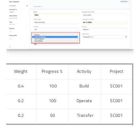
Weight
% Progress
Activity
Project
0.4
100
Build
SC001
0.2
100
Operate
SC001
0.2
50
Transfer
SC001