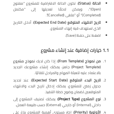
الحالة (Status):
تكون الحالة الافتراضية للمشروع "مفتوح
(Open)"، ويمكن لاحقًا تعديلها إلى "مكتمل
(Completed)" أو "ملغى (Cancelled)".
تاريخ الانتهاء المتوقع (Expected End Date):
أدخل التاريخ
الذي تستهدف فيه إنهاء المشروع.
اضغط على حفظ (Save).
1.1 خيارات إضافية عند إنشاء مشروع
من نموذج
(From Template):
إذا كان لديك
نموذج مشروع
(Project Template)
جاهز، يمكنك إنشاء مشروعك الجديد
بالاعتماد عليه لتعبئة المهام والمراحل تلقائيًا.
تاريخ البدء المتوقع
(Expected Start Date):
عند تحديد
جدول زمني للمشروع، يمكنك إدخال تاريخ البدء والانتهاء
المتوقعين لضمان وضوح خطة التنفيذ.
نوع المشروع
(Project Type)
:
يمكنك تصنيف المشروع إلى
داخلي (Internal) أو خارجي (External) حسب طبيعة العمل.
الأولوية
(Priority):
اختر مستوى أهمية المشروع بناءً على