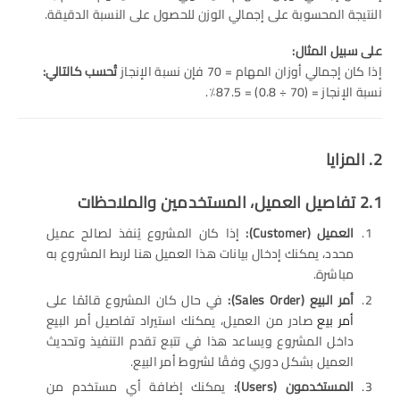
النتيجة المحسوبة على إجمالي الوزن للحصول على النسبة الدقيقة.
على سبيل المثال:
إذا كان إجمالي أوزان المهام = 70 فإن نسبة الإنجاز
تُحسب كالتالي:
نسبة الإنجاز = (70 ÷ 0.8) = 87.5٪.
2. المزايا
2.1 تفاصيل العميل، المستخدمين والملاحظات
العميل
(Customer):
إذا كان المشروع يُنفذ لصالح عميل
محدد، يمكنك إدخال بيانات هذا العميل هنا لربط المشروع به
مباشرة.
أمر البيع
(Sales Order):
في حال كان المشروع قائمًا على
أمر بيع
صادر من العميل، يمكنك استيراد تفاصيل أمر البيع
داخل المشروع ويساعد هذا في تتبع تقدم التنفيذ وتحديث
العميل بشكل دوري وفقًا لشروط أمر البيع.
المستخدمون
(Users):
يمكنك إضافة أي مستخدم من