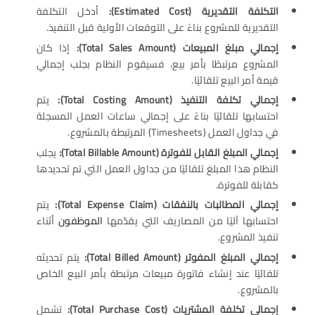
التكلفة التقديرية
(Estimated Cost):
أدخل التكلفة
التقديرية للمشروع بناءً على التوقعات الأولية قبل التنفيذ.
إجمالي مبلغ المبيعات
(Total Sales Amount):
إذا كان
المشروع مرتبطًا بأمر بيع، فسيقوم النظام بجلب إجمالي
قيمة أمر البيع تلقائيًا.
إجمالي تكلفة التنفيذ
(Total Costing Amount):
يتم
احتسابها تلقائيًا بناءً على إجمالي ساعات العمل المسجلة
في جداول العمل (Timesheets) المرتبطة بالمشروع.
إجمالي المبلغ القابل للفوترة
(Total Billable Amount):
يجلب
النظام هذا المبلغ تلقائيًا من جداول العمل التي تم تحديدها
كقابلة للفوترة.
إجمالي المطالبات بالنفقات
(Total Expense Claim):
يتم
احتسابها آليًا من المصاريف التي يقدّمها
الموظفون
أثناء
تنفيذ المشروع.
إجمالي المبلغ المفوتر
(Total Billed Amount):
يتم تحديثه
تلقائيًا عند إنشاء فاتورة مبيعات مرتبطة بأمر البيع الخاص
بالمشروع.
إجمالي تكلفة المشتريات
(Total Purchase Cost):
تشمل