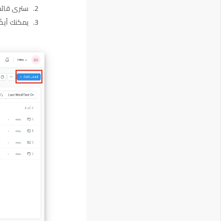
سترى قائمة
يمكنك أيضً