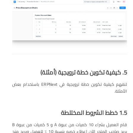
5. كيفية تكوين خطة ترويجية (أمثلة)
لنفهم كيفية تكوين خطة ترويجية في ERPNext باستخدام بعض
الأمثلة.
1.5 خطط الشروط المختلطة
قام العميل بشراء 10 كميات من عبوة A و 5 كميات من عبوة B
يريد صاحب المتجر الآن إعطاء خصم بنسبة 10 ٪ للعميل ويريد منح