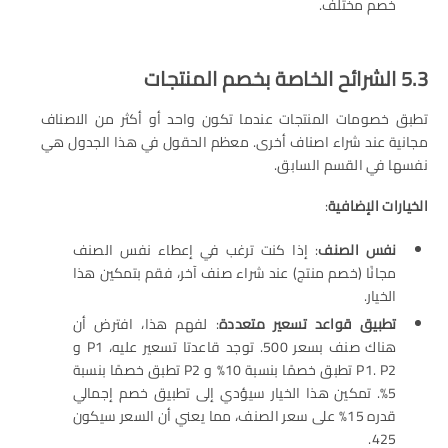
خصم مختلف.
5.3 الشرائح الخاصة بخصم المنتجات
تطبق خصومات المنتجات عندما تكون واحد أو أكثر من الاصناف
مجانية عند شراء اصناف أخرى. معظم الحقول في هذا الجدول هي
نفسها في القسم السابق.
الخيارات الإضافية
:
نفس الصنف
: إذا كنت ترغب في إعطاء نفس الصنف
مجانًا (خصم منتج) عند شراء صنف آخر، فقم بتمكين هذا
الخيار.
تطبيق قواعد تسعير متعددة
: لفهم هذا، افترض أن
هناك صنف بسعر 500. توجد قاعدتا تسعير عليه، P1 و
P1. P2 تطبق خصمًا بنسبة 10% و P2 تطبق خصمًا بنسبة
5%. تمكين هذا الخيار سيؤدي إلى تطبيق خصم إجمالي
قدره 15% على سعر الصنف، مما يعني أن السعر سيكون
425.